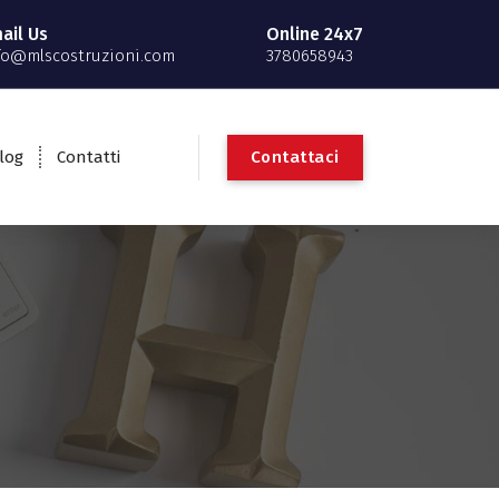
ail Us
Online 24x7
fo@mlscostruzioni.com
3780658943
C
o
n
t
a
t
t
a
c
i
log
Contatti