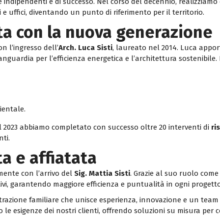
e indipendenti e di successo. Nel corso del decennio, realizziamo
 e uffici, diventando un punto di riferimento per il territorio.
ta con la nuova generazione
n l’ingresso dell’
Arch. Luca Sisti
, laureato nel 2014. Luca appo
nguardia per l’efficienza energetica e l’architettura sostenibile.
ientale.
e il 2023 abbiamo completato con successo oltre 20 interventi di
ri
nti.
a e affiatata
rmente con l’arrivo del
Sig. Mattia Sisti
. Grazie al suo ruolo come
tivi, garantendo maggiore efficienza e puntualità in ogni progetto
trazione familiare che unisce esperienza, innovazione e un team 
le esigenze dei nostri clienti, offrendo soluzioni su misura per c